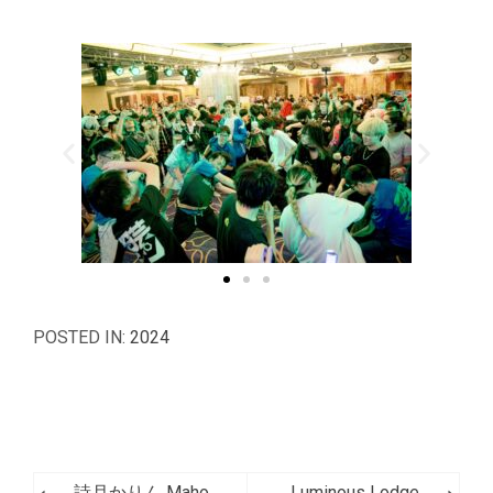
POSTED IN:
2024
詩月かりん Maho
Luminous Lodge